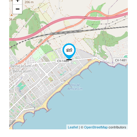
−
Leaflet
| ©
OpenStreetMap
contributors