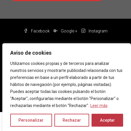
Facebook
Google +
Instagram
Aviso de cookies
Utilizamos cookies propias y de terceros para analizar
nuestros servicios y mostrarte publicidad relacionada con tus
preferencias en base a un perfil elaborado a partir de tus
hábitos de navegación (por ejemplo, páginas visitadas).
Puedes aceptar todas las cookies pulsando el botón
"Aceptar", configurarlas mediante el botón "Personalizar" o
Aviso legal
Política de privacidad
Política de cookies
rechazarlas mediante el botón "Rechazar".
Leer más
1
Canal de Denuncias
Personalizar
Rechazar
Aceptar
© asmcasas - Todos los derechos reservados
Alberto Saez