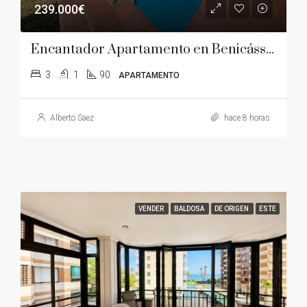
239.000€
Encantador Apartamento en Benicássim
3
1
90
APARTAMENTO
Alberto Saez
hace 8 horas
VENDER
BALDOSA
DE ORIGEN
ESTE