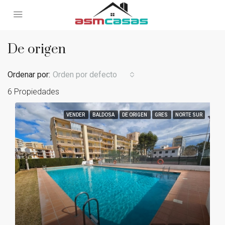
De origen
Ordenar por:
Orden por defecto
6 Propiedades
VENDER
BALDOSA
DE ORIGEN
GRES
NORTE SUR