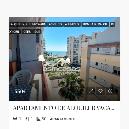
ALQUILER DE TEMPORADA
ACRILICO
ALUMINIO
BOMBA DE CALOR
DE
ORIGEN
GRES
SUR
550€
APARTAMENTO DE ALQUILER VACACIONAL EN ZONA TORREÓN
1
1
50
APARTAMENTO