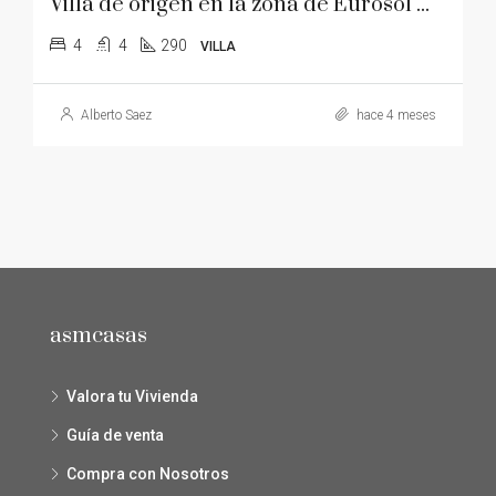
Villa de origen en la zona de Eurosol muy cerca de la playa
4
4
290
VILLA
Alberto Saez
hace 4 meses
asmcasas
Valora tu Vivienda
Guía de venta
Compra con Nosotros