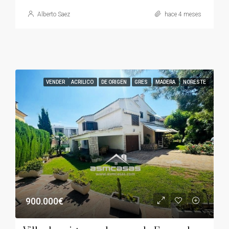
Alberto Saez
hace 4 meses
VENDER
ACRILICO
DE ORIGEN
GRES
MADERA
NORESTE
900.000€