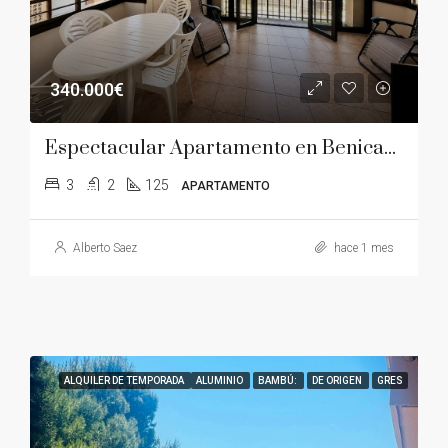
340.000€
Espectacular Apartamento en Benicassim
3
2
125
APARTAMENTO
Alberto Saez
hace 1 mes
ALQUILER DE TEMPORADA
ALUMINIO
BAMBÚ:
DE ORIGEN
GRES