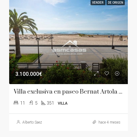
VENDER
DE ORIGEN
3.100.000€
Villa exclusiva en paseo Bernat Artola – zona de las villas
11
5
351
VILLA
Alberto Saez
hace 4 meses