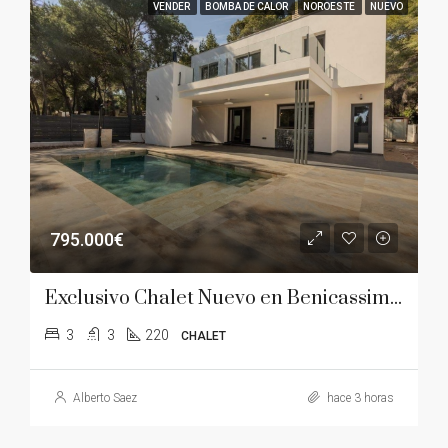
VENDER
BOMBA DE CALOR
NOROESTE
NUEVO
795.000€
Exclusivo Chalet Nuevo en Benicassim – Montornes
3
3
220
CHALET
Alberto Saez
hace 3 horas