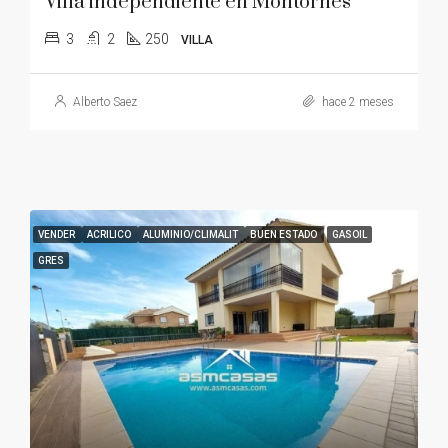
Villa independiente en Montornés
3
2
250
VILLA
Alberto Saez
hace 2 meses
VENDER
ACRILICO
ALUMINIO/CLIMALIT
BUEN ESTADO
GASOIL
GRES