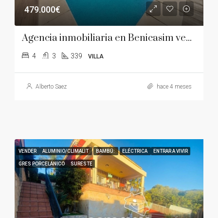
479.000€
Agencia inmobiliaria en Benicasim vende villa en zona de Montornes la parreta
4
3
339
VILLA
Alberto Saez
hace 4 meses
VENDER
ALUMINIO/CLIMALIT
BAMBÚ:
ELÉCTRICA
ENTRAR A VIVIR
GRES PORCELÁNICO
SURESTE