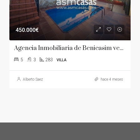
450.000€
Agencia Inmobiliaria de Benicasim vende villa individual en Urbanización Las Palmas- Montornes .
5
3
283
VILLA
Alberto Saez
hace 4 meses