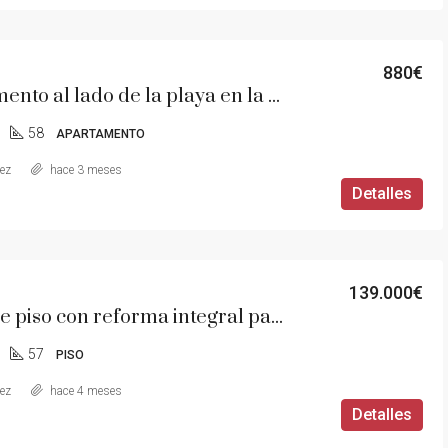
880€
Apartamento al lado de la playa en la zona dels Terrers
58
APARTAMENTO
aez
hace 3 meses
Detalles
139.000€
Se vende piso con reforma integral para entrar a vivir
57
PISO
aez
hace 4 meses
Detalles