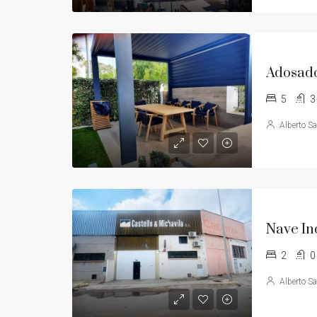
5
3
Alberto S
2
0
Alberto S