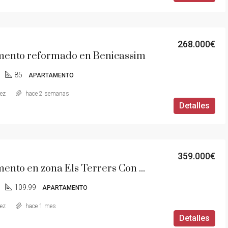
268.000€
ento reformado en Benicassim
85
APARTAMENTO
aez
hace 2 semanas
Detalles
359.000€
Apartamento en zona Els Terrers Con vistas al mar y montaña
109.99
APARTAMENTO
aez
hace 1 mes
Detalles