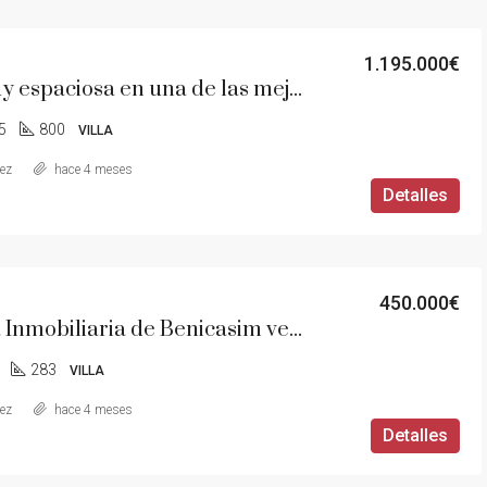
1.195.000€
Villa muy espaciosa en una de las mejores urbanizaciones de la costa mediterránea
5
800
VILLA
aez
hace 4 meses
Detalles
450.000€
Agencia Inmobiliaria de Benicasim vende villa individual en Urbanización Las Palmas- Montornes .
283
VILLA
aez
hace 4 meses
Detalles