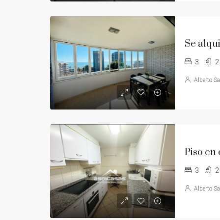
3
2
Alberto S
3
2
Alberto S