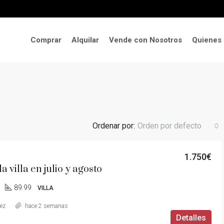
Comprar
Alquilar
Vende con Nosotros
Quienes
Ordenar por:
Orden por defecto
1.750€
la villa en julio y agosto
89.99
VILLA
aez
hace 2 semanas
Detalles