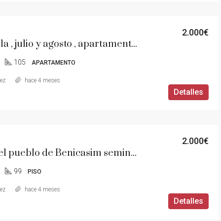
2.000€
Se alquila , julio y agosto , apartamento en zona de els Terrers con vistas al mar
105
APARTAMENTO
aez
hace 4 meses
Detalles
2.000€
Piso en el pueblo de Benicasim seminuevo
99
PISO
aez
hace 4 meses
Detalles