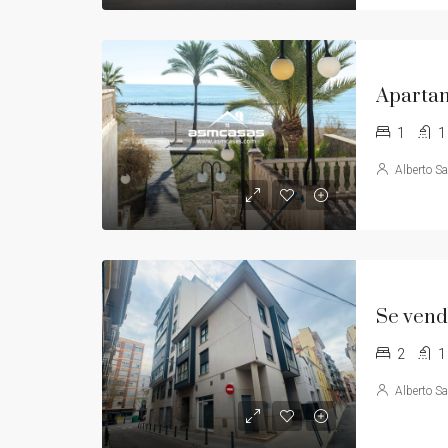
1
1
Alberto S
2
1
Alberto S