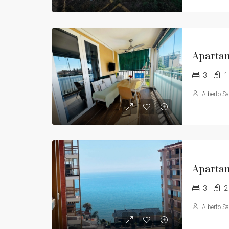
Apartam
3
1
Alberto S
3
2
Alberto S