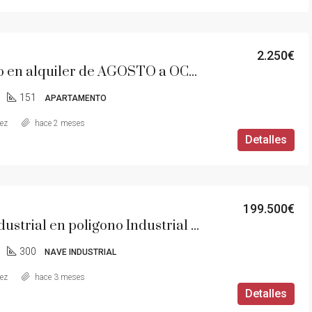
2.250€
Adosado en alquiler de AGOSTO a OCTUBRE
151
APARTAMENTO
aez
hace 2 meses
Detalles
199.500€
Nave Industrial en poligono Industrial La Residencia
300
NAVE INDUSTRIAL
aez
hace 3 meses
Detalles