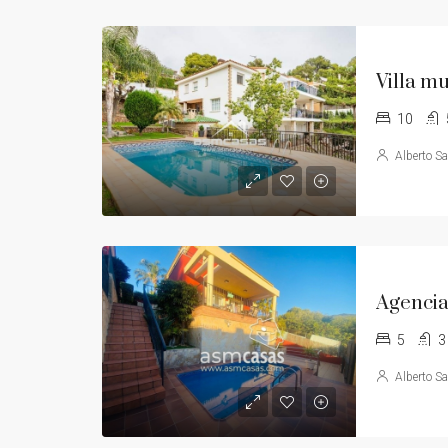
10
Alberto S
5
3
Alberto S