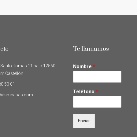
cto
Te llamamos
 Santo Tomas 11 bajo 12560
Nombre
*
im Castellón
80 50 01
Teléfono
*
o@asmcasas.com
Enviar