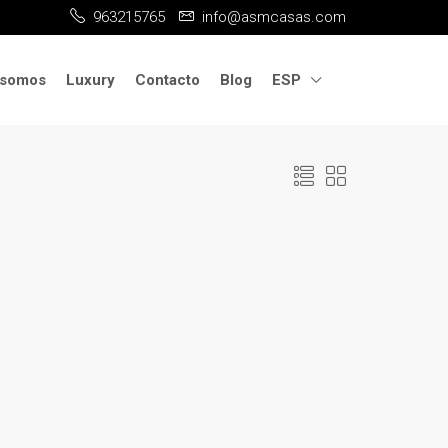
963215765
info@asmcasas.com
 somos
Luxury
Contacto
Blog
ESP