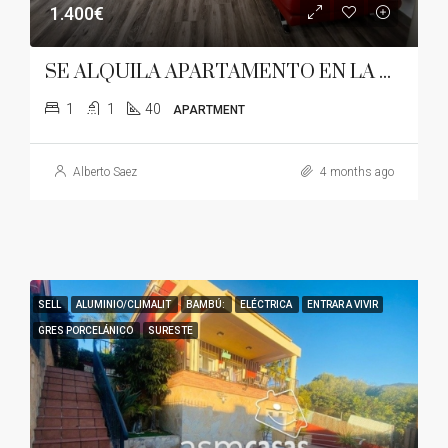
1.400€
SE ALQUILA APARTAMENTO EN LA ZONA DE TORREÓN-ALMADRABA
1
1
40
APARTMENT
Alberto Saez
4 months ago
SELL
ALUMINIO/CLIMALIT
BAMBÚ:
ELÉCTRICA
ENTRAR A VIVIR
GRES PORCELÁNICO
SURESTE