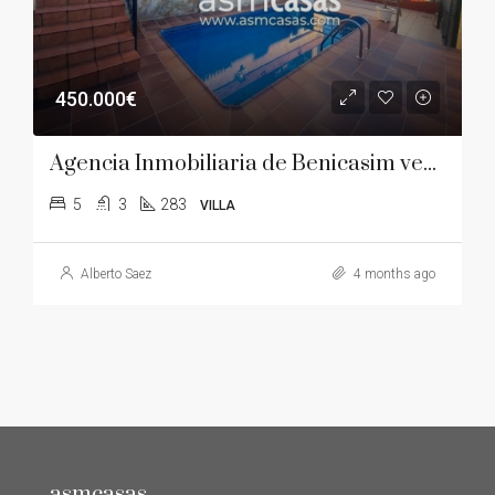
450.000€
Agencia Inmobiliaria de Benicasim vende villa individual en Urbanización Las Palmas- Montornes .
5
3
283
VILLA
Alberto Saez
4 months ago
asmcasas