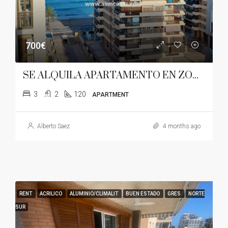
700€
SE ALQUILA APARTAMENTO EN ZONA DE LA CURVA
3
2
120
APARTMENT
Alberto Saez
4 months ago
RENT
ACRILICO
ALUMINIO/CLIMALIT
BUEN ESTADO
GRES
NORTE
SUR