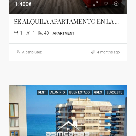
1.400€
SE ALQUILA APARTAMENTO EN LA ZONA DE TORREÓN-ALMADRABA
1
1
40
APARTMENT
Alberto Saez
4 months ago
RENT
ALUMINIO
BUEN ESTADO
GRES
SUROESTE