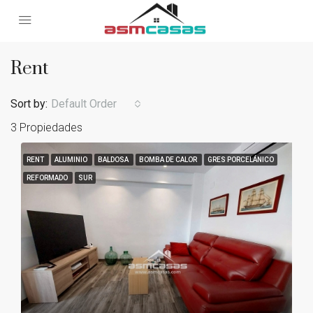
Rent
Sort by:
Default Order
3 Propiedades
RENT
ALUMINIO
BALDOSA
BOMBA DE CALOR
GRES PORCELÁNICO
REFORMADO
SUR