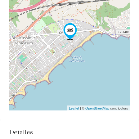
Leaflet
| ©
OpenStreetMap
contributors
Detalles