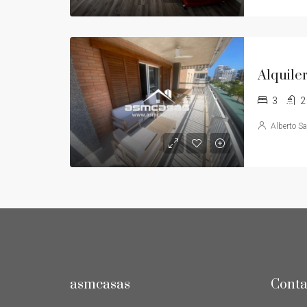
3
2
Alberto S
asmcasas
Conta