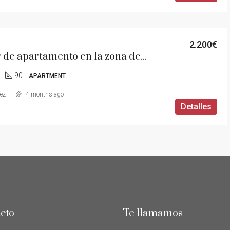
2.200€
Alquiler de apartamento en la zona de Torreón
90
APARTMENT
aez
4 months ago
Detalles
cto
Te llamamos