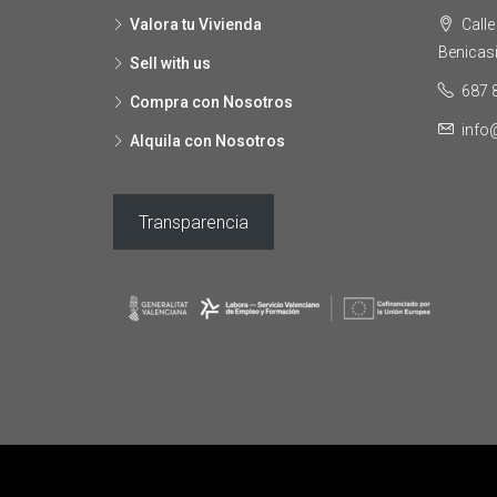
Valora tu Vivienda
Calle
Benicas
Sell with us
687 
Compra con Nosotros
inf
Alquila con Nosotros
Transparencia