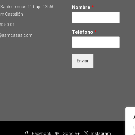
 Santo Tomas 11 bajo 12560
Nombre
*
im Castellón
80 50 01
Teléfono
*
o@asmcasas.com
Enviar
Facebook
Google +
Instagram