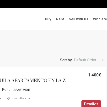
Buy
Rent
Sell with us
Who are
Sort by:
Default Order
1.400€
SE ALQUILA APARTAMENTO EN LA ZONA DE TORREÓN-ALMADRABA
40
APARTMENT
aez
4 months ago
Detalles