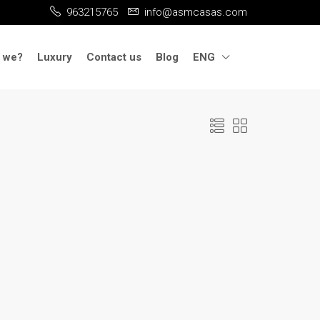
963215765
info@asmcasas.com
 we?
Luxury
Contact us
Blog
ENG